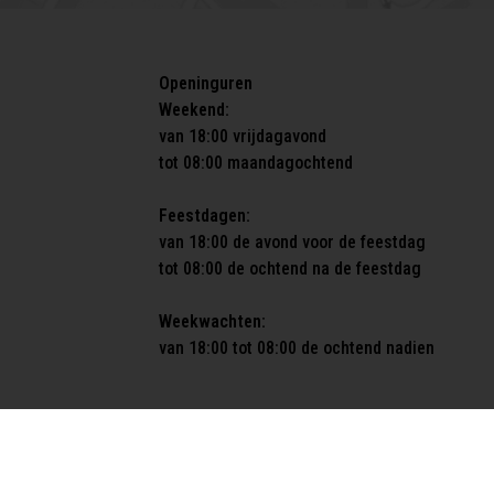
Openinguren
Weekend:
van 18:00 vrijdagavond
tot 08:00 maandagochtend
Feestdagen:
van 18:00 de avond voor de feestdag
tot 08:00 de ochtend na de feestdag
Weekwachten:
van 18:00 tot 08:00 de ochtend nadien