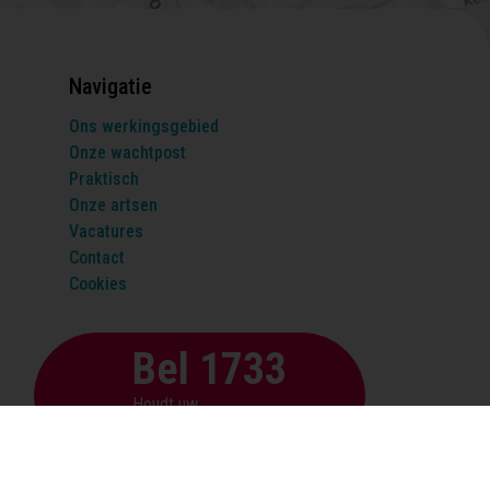
Navigatie
Ons werkingsgebied
Onze wachtpost
Praktisch
Onze artsen
Vacatures
Contact
Cookies
Bel 1733
Houdt uw
rijksregisternummer klaar