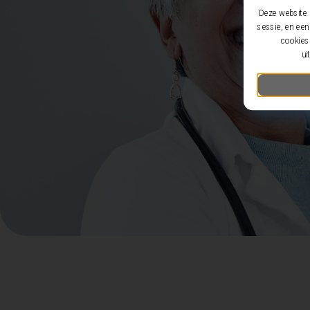
Deze website 
sessie, en een
cookies 
ui