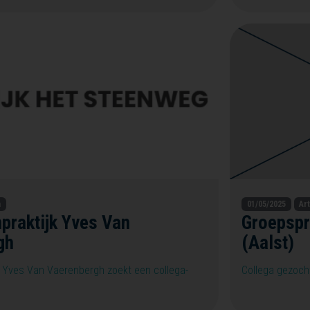
n
01/05/2025
Ar
praktijk Yves Van
Groepspr
gh
(Aalst)
k Yves Van Vaerenbergh zoekt een collega-
Collega gezocht