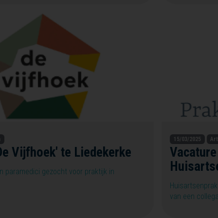
n
15/03/2025
Ar
De Vijfhoek' te Liedekerke
Vacature
Huisarts
n paramedici gezocht voor praktijk in
Huisartsenprak
van een collega 