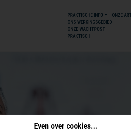
PRAKTISCHE INFO
ONZE AR
ONS WERKINGSGEBIED
ONZE WACHTPOST
PRAKTISCH
Even over cookies...