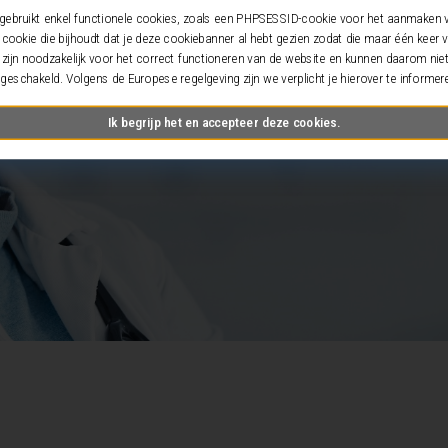
gebruikt enkel functionele cookies, zoals een PHPSESSID-cookie voor het aanmaken 
 cookie die bijhoudt dat je deze cookiebanner al hebt gezien zodat die maar één keer v
zijn noodzakelijk voor het correct functioneren van de website en kunnen daarom ni
tgeschakeld. Volgens de Europese regelgeving zijn we verplicht je hierover te informer
Ik begrijp het en accepteer deze cookies.