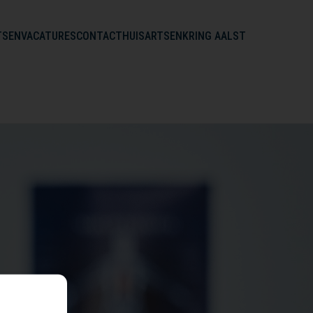
TSEN
VACATURES
CONTACT
HUISARTSENKRING AALST