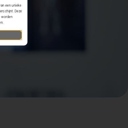
van een unieke
erschijnt. Deze
et worden
en.