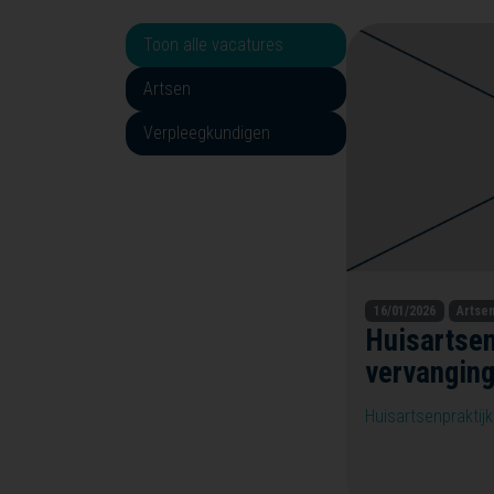
Toon alle vacatures
Artsen
Verpleegkundigen
16/01/2026
Artse
Huisartsen
vervanging
Huisartsenpraktij