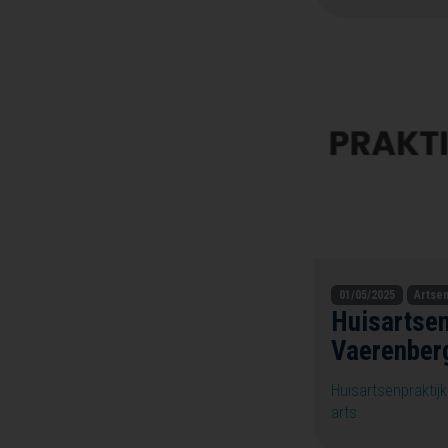
01/05/2025
Artse
Huisartsen
Vaerenber
Huisartsenpraktij
arts.