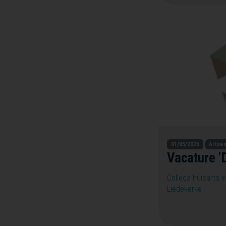
01/05/2025
Artse
Vacature '
Collega huisarts e
Liedekerke