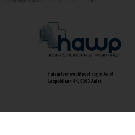
Huisartsenwachtpost regio Aalst
Leopoldlaan 44, 9300 Aalst