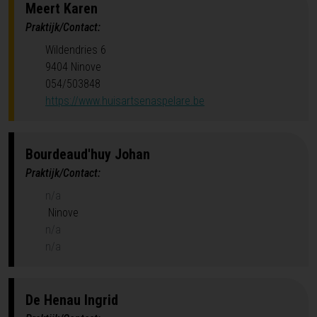
Meert
Karen
Praktijk/Contact:
Wildendries 6
9404 Ninove
054/503848
https://www.huisartsenaspelare.be
Bourdeaud'huy
Johan
Praktijk/Contact:
n/a
Ninove
n/a
n/a
De Henau
Ingrid