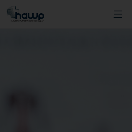
(!) link-to-homepage