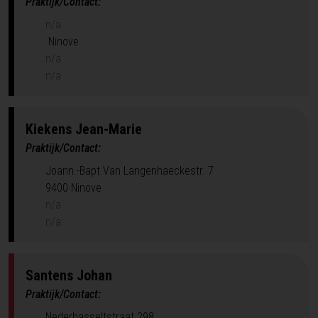
Praktijk/Contact:
n/a
Ninove
n/a
n/a
Kiekens
Jean-Marie
Praktijk/Contact:
Joann.-Bapt.Van Langenhaeckestr. 7
9400 Ninove
n/a
n/a
Santens
Johan
Praktijk/Contact:
Nederhasseltstraat 298