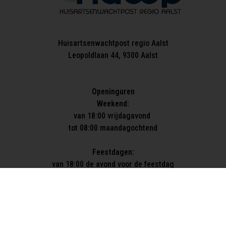
Huisartsenwachtpost regio Aalst
Leopoldlaan 44, 9300 Aalst
Openinguren
Weekend:
van 18:00 vrijdagavond
tot 08:00 maandagochtend
Feestdagen:
van 18:00 de avond voor de feestdag
tot 08:00 de ochtend na de feestdag
Weekwachten:
van 18:00 tot 08:00 de ochtend nadien