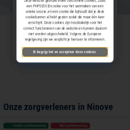
Deze website gebruikt enkel functionele cookies, zoals
Ninove
een PHPSESSID-cookie voor het aanmaken van een
unieke sessie, en een cookie die bijhoudt dat je deze
cookiebanner al hebt gezien zodat die maar één keer
verschijnt. Deze cookies zijn noodzakelijk voor het
correct functioneren van de website en kunnen daarom
Download deze lijst als PDF
niet worden uitgeschakeld. Volgens de Europese
regelgeving zijn we verplicht je hierover te informeren.
Zoek uw huisarts
Ik begrijp het en accepteer deze cookies.
Onze zorgverleners in Ninove
Zonder patiëntenstop
Met patiëntenstop